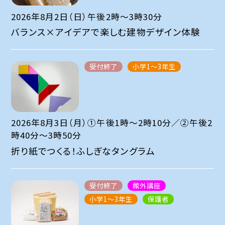
2026年8月2日（日）午後2時～3時30分
バランス×アイデアで楽しむ建物デザイン体験
受付終了
小学1～3年生
2026年8月3日（月）①午後1時～2時10分／②午後2
時40分～3時50分
折り紙でつくる！ふしぎなタングラム
受付終了
館外講座
小学1～3年生
保護者