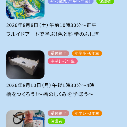
4～5歳児（年中～年長）
保護者
2026年8月8日（土）午前10時30分～正午
フルイドアートで学ぶ！色と科学のふしぎ
受付終了
小学4～6年生
中学1～3年生
2026年8月10日（月）午後1時30分～4時
橋をつくろう！～橋のしくみを学ぼう～
受付終了
小学1～3年生
保護者