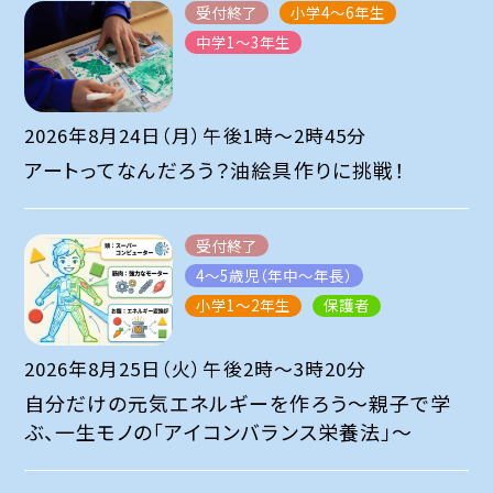
受付終了
小学4～6年生
中学1～3年生
2026年8月24日（月）午後1時～2時45分
アートってなんだろう？油絵具作りに挑戦！
受付終了
4～5歳児（年中～年長）
小学1～2年生
保護者
2026年8月25日（火）午後2時～3時20分
自分だけの元気エネルギーを作ろう～親子で学
ぶ、一生モノの「アイコンバランス栄養法」～