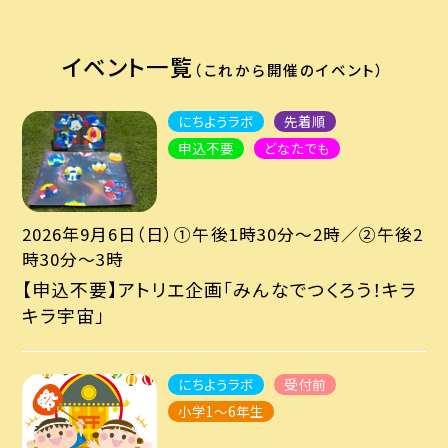
イベント一覧
（これから開催のイベント）
にちようラボ
先着順
申込不要
どなたでも
2026年9月6日（日）①午後1時30分～2時／②午後2
時30分～3時
【申込不要】アトリエ企画「みんなでつくろう！キラ
キラ宇宙」
にちようラボ
受付前
小学1～6年生