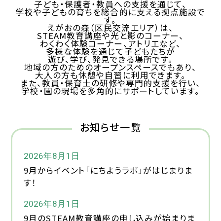
子ども・保護者・教員への支援を通じて、
学校や子どもの育ちを総合的に支える拠点施設で
す。
えがおの森（区民交流エリア）は、
STEAM教育講座や光と影のコーナー、
わくわく体験コーナー、アトリエなど、
多様な体験を通じて子どもたちが
遊び、学び、発見できる場所です。
地域の方のためのオープンスペースでもあり、
大人の方も休憩や自習に利用できます。
また、教員・保育士の研修や専門的支援を行い、
学校・園の現場を多角的にサポートしています。
お知らせ一覧
2026年8月1日
9月からイベント「にちようラボ」がはじまりま
す！
2026年8月1日
9月のSTEAM教育講座の申し込みが始まりま