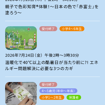
親子で色彩知育®体験！～日本の色で「赤富士」を
塗ろう～
受付終了
小学4～6年生
2026年7月24日（金） 午後2時～3時30分
温暖化で40℃以上の酷暑日が当たり前に?! エネ
ルギー問題解決に必要な3つのカギ
受付終了
4～5歳児（年中～年長）
小学1～2年生
保護者