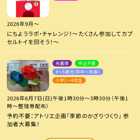
2026年9月～
にちようラボ・チャレンジ！～たくさん参加してカプ
セルトイを回そう！～
先着順
申込不要
4～5歳児（年中～年長）
小学1～6年生
2026年6月7日(日)午後1時30分〜3時30分（午後1
時〜整理券配布）
予約不要：アトリエ企画「季節のかざりづくり」 参
加者大募集！