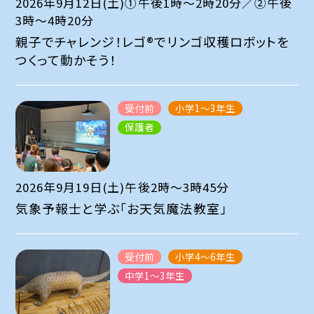
2026年9月12日(土)①午後1時～2時20分／②午後
3時～4時20分
親子でチャレンジ！レゴ®でリンゴ収穫ロボットを
つくって動かそう！
受付前
小学1～3年生
保護者
2026年9月19日(土)午後2時～3時45分
気象予報士と学ぶ「お天気魔法教室」
受付前
小学4～6年生
中学1～3年生