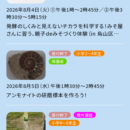
2026年8月4日（火）①午後1時～2時45分／②午後3
時30分～5時15分
発酵のしくみと見えないチカラを科学する！みそ屋
さんに習う、親子deみそづくり体験（in 烏山区民
センター）
受付終了
小学2～4年生
保護者
2026年8月5日（水）午後1時30分～2時45分
アンモナイトの研磨標本を作ろう！
受付終了
館外講座
小学4～6年生