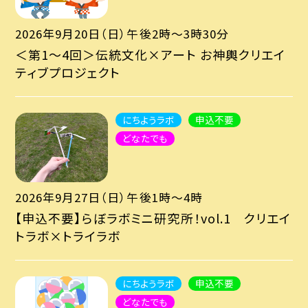
2026年9月20日（日）午後2時～3時30分
＜第1～4回＞伝統文化×アート お神輿クリエイ
ティブプロジェクト
にちようラボ
申込不要
どなたでも
2026年9月27日（日）午後1時～4時
【申込不要】らぼラボミニ研究所！vol.1 クリエイ
トラボ×トライラボ
にちようラボ
申込不要
どなたでも