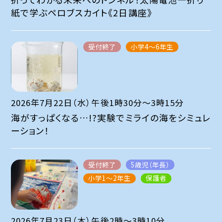
紙で学ぶペロブスカイト《2日講座》
受付終了
小学4～6年生
2026年7月22日（水）午後1時30分～3時15分
海がすっぱくなる…!?実験でミライの海をシミュレ
ーション！
受付終了
5歳児（年長）
小学1～2年生
保護者
2026年7月23日（木）午後2時～3時10分